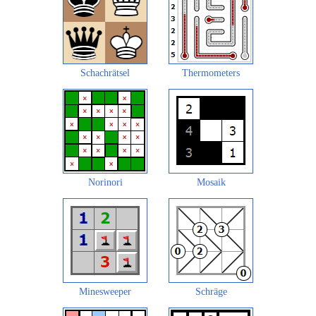
Schachrätsel
Thermometers
Norinori
Mosaik
Minesweeper
Schräge