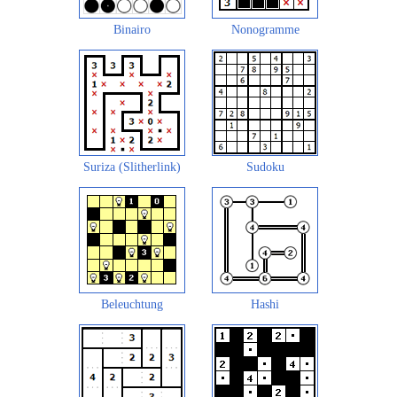
Binairo
Nonogramme
Suriza (Slitherlink)
Sudoku
Beleuchtung
Hashi