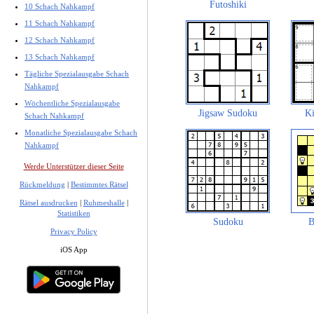
Futoshiki
10 Schach Nahkampf
11 Schach Nahkampf
12 Schach Nahkampf
13 Schach Nahkampf
Tägliche Spezialausgabe Schach
Nahkampf
Wöchentliche Spezialausgabe
Jigsaw Sudoku
Ki
Schach Nahkampf
Monatliche Spezialausgabe Schach
Nahkampf
Werde Unterstützer dieser Seite
Rückmeldung
|
Bestimmtes Rätsel
Rätsel ausdrucken
|
Ruhmeshalle
|
Statistiken
Sudoku
B
Privacy Policy
iOS App