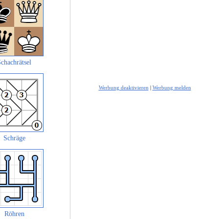
chachrätsel
Werbung deaktivieren
|
Werbung melden
Schräge
Röhren