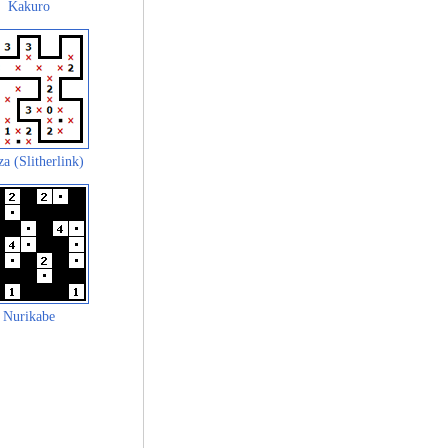
Kakuro
za (Slitherlink)
Nurikabe