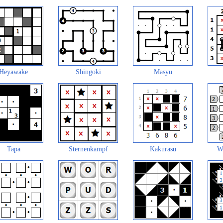
Heyawake
Shingoki
Masyu
Tapa
Sternenkampf
Kakurasu
W