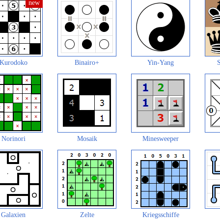
Kurodoko
Binairo+
Yin-Yang
S
Norinori
Mosaik
Minesweeper
Galaxien
Zelte
Kriegsschiffe