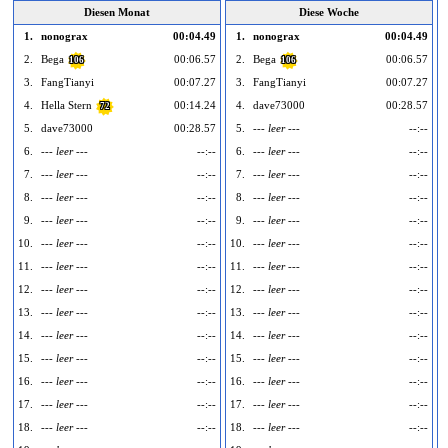
Diesen Monat
Diese Woche
1.
nonograx
00:04.49
1.
nonograx
00:04.49
2.
Bega
00:06.57
2.
Bega
00:06.57
106
106
3.
FangTianyi
00:07.27
3.
FangTianyi
00:07.27
4.
Hella Stern
00:14.24
4.
dave73000
00:28.57
72
5.
dave73000
00:28.57
5.
--- leer ---
--:--
6.
--- leer ---
--:--
6.
--- leer ---
--:--
7.
--- leer ---
--:--
7.
--- leer ---
--:--
8.
--- leer ---
--:--
8.
--- leer ---
--:--
9.
--- leer ---
--:--
9.
--- leer ---
--:--
10.
--- leer ---
--:--
10.
--- leer ---
--:--
1
11.
--- leer ---
--:--
11.
--- leer ---
--:--
1
12.
--- leer ---
--:--
12.
--- leer ---
--:--
1
13.
--- leer ---
--:--
13.
--- leer ---
--:--
1
14.
--- leer ---
--:--
14.
--- leer ---
--:--
1
15.
--- leer ---
--:--
15.
--- leer ---
--:--
1
16.
--- leer ---
--:--
16.
--- leer ---
--:--
1
17.
--- leer ---
--:--
17.
--- leer ---
--:--
1
18.
--- leer ---
--:--
18.
--- leer ---
--:--
1