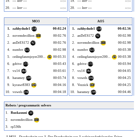
19.
--- leer ---
--:--
19.
--- leer ---
--:--
1
20.
--- leer ---
--:--
20.
--- leer ---
--:--
2
MO3
AO5
1.
zahhydude1
00:02.24
1.
zahhydude1
00:02.56
218
218
2.
novemdecillion
00:02.76
2.
anDrES172
00:02.98
225
92
2.
anDrES172
00:02.76
2.
novemdecillion
00:02.98
92
225
4.
numbrr
00:02.98
4.
numbrr
00:03.38
322
322
5.
ceilingfanenjoyer200...
00:03.31
4.
ceilingfanenjoyer200...
00:03.38
49
49
6.
gdrive
00:03.43
6.
gdrive
00:03.94
173
173
7.
vx14
00:03.61
7.
vx14
00:04.05
184
184
8.
haramey
00:03.74
8.
vowels
00:04.25
239
216
9.
kyrawr8383
00:04.16
8.
Vezzick
00:04.25
149
187
10.
vowels
00:04.18
10.
haramey
00:04.46
1
216
239
Robots / programmatic solvers
1.
Ruokauuni
33
2.
novemdecillion
225
3.
rp536b
* MO3 - Durchschnitt von 3. Der Durchschnitt von 3 aufeinanderfolgenden Zeiten.