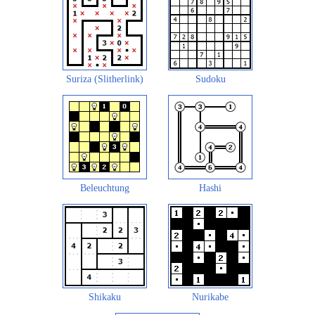
Suriza (Slitherlink)
Sudoku
Beleuchtung
Hashi
Shikaku
Nurikabe